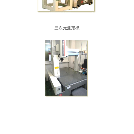
三次元測定機